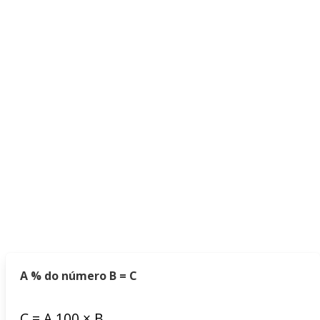
A % do número B = C
C
=
A
100
×
B