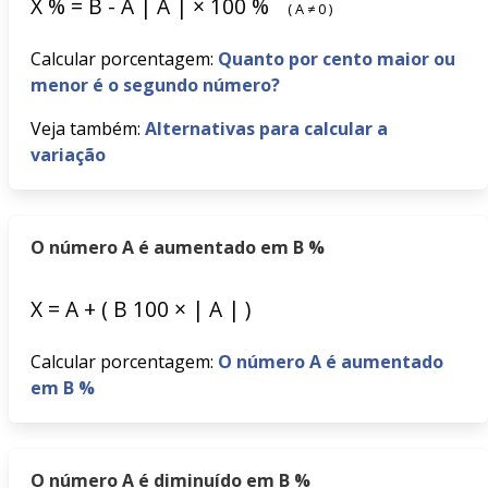
X
%
=
B
-
A
|
A
|
×
100
%
(
A
≠
0
)
Calcular porcentagem:
Quanto por cento maior ou
menor é o segundo número?
Veja também:
Alternativas para calcular a
variação
O número A é aumentado em B %
X
=
A
+
(
B
100
×
|
A
|
)
Calcular porcentagem:
O número A é aumentado
em B %
O número A é diminuído em B %