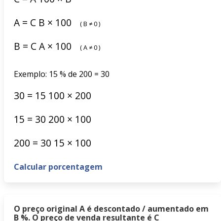
A
=
C
B
×
100
(
B
≠
0
)
B
=
C
A
×
100
(
A
≠
0
)
Exemplo: 15 % de 200 = 30
30
=
15
100
×
200
15
=
30
200
×
100
200
=
30
15
×
100
Calcular porcentagem
O preço original A é descontado / aumentado em
B %. O preço de venda resultante é C