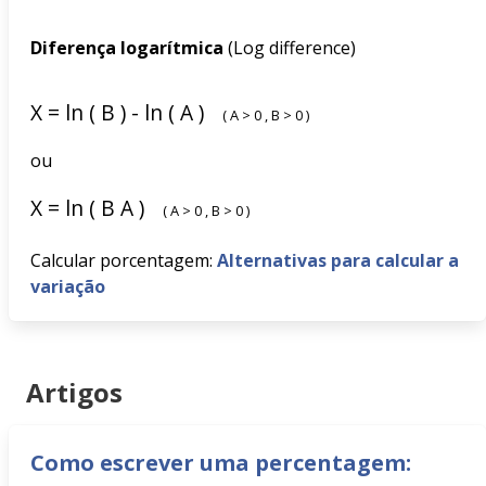
Diferença logarítmica
(Log difference)
X
=
ln
(
B
)
-
ln
(
A
)
(
A
>
0
,
B
>
0
)
ou
X
=
ln
(
B
A
)
(
A
>
0
,
B
>
0
)
Calcular porcentagem:
Alternativas para calcular a
variação
Artigos
Como escrever uma percentagem: