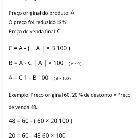
A
Preço original do produto:
B
O preço foi reduzido
%
C
Preço de venda final:
C
=
A
-
(
|
A
|
×
B
100
)
B
=
A
-
C
|
A
|
×
100
(
A
≠
0
)
A
=
C
1
-
B
100
(
B
≠
100
)
Exemplo: Preço original 60, 20 % de desconto = Preço
de venda 48.
48
=
60
-
(
60
×
20
100
)
20
=
60
-
48
60
×
100