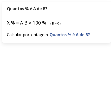
Quantos % é A de B?
X
%
=
A
B
×
100
%
(
B
≠
0
)
Calcular porcentagem:
Quantos % é A de B?