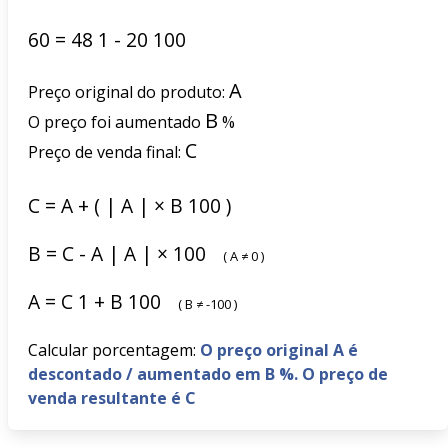
60
=
48
1
-
20
100
A
Preço original do produto:
B
O preço foi aumentado
%
C
Preço de venda final:
C
=
A
+
(
|
A
|
×
B
100
)
B
=
C
-
A
|
A
|
×
100
(
A
≠
0
)
A
=
C
1
+
B
100
(
B
≠
-100
)
Calcular porcentagem:
O preço original A é
descontado / aumentado em B %. O preço de
venda resultante é C