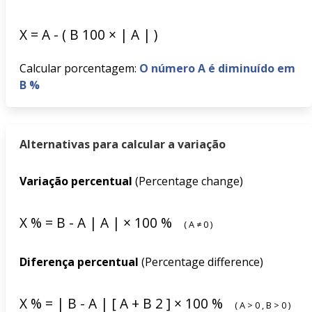
X
=
A
-
(
B
100
×
|
A
|
)
Calcular porcentagem:
O número A é diminuído em
B %
Alternativas para calcular a variação
Variação percentual
(Percentage change)
X
%
=
B
-
A
|
A
|
×
100
%
(
A
≠
0
)
Diferença percentual
(Percentage difference)
X
%
=
|
B
-
A
|
[
A
+
B
2
]
×
100
%
(
A
>
0
,
B
>
0
)