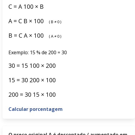
C
=
A
100
×
B
A
=
C
B
×
100
(
B
≠
0
)
B
=
C
A
×
100
(
A
≠
0
)
Exemplo: 15 % de 200 = 30
30
=
15
100
×
200
15
=
30
200
×
100
200
=
30
15
×
100
Calcular porcentagem
O preço original A é descontado / aumentado em