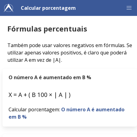
Calcular porcentagem
Fórmulas percentuais
Também pode usar valores negativos em fórmulas. Se
utilizar apenas valores positivos, é claro que poderá
utilizar A em vez de |A|.
O número A é aumentado em B %
X
=
A
+
(
B
100
×
|
A
|
)
Calcular porcentagem:
O número A é aumentado
em B %