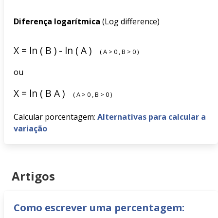
Diferença logarítmica
(Log difference)
X
=
ln
(
B
)
-
ln
(
A
)
(
A
>
0
,
B
>
0
)
ou
X
=
ln
(
B
A
)
(
A
>
0
,
B
>
0
)
Calcular porcentagem:
Alternativas para calcular a
variação
Artigos
Como escrever uma percentagem: