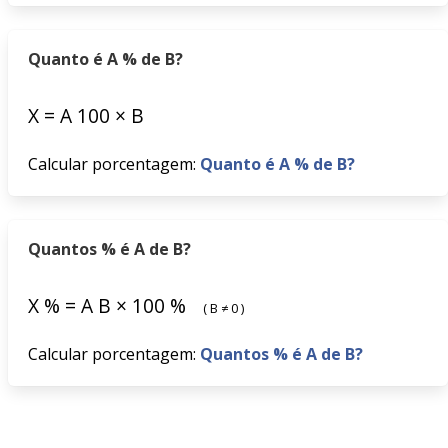
Quanto é A % de B?
X
=
A
100
×
B
Calcular porcentagem:
Quanto é A % de B?
Quantos % é A de B?
X
%
=
A
B
×
100
%
(
B
≠
0
)
Calcular porcentagem:
Quantos % é A de B?