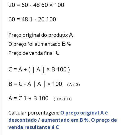
20
=
60
-
48
60
×
100
60
=
48
1
-
20
100
A
Preço original do produto:
B
O preço foi aumentado
%
C
Preço de venda final:
C
=
A
+
(
|
A
|
×
B
100
)
B
=
C
-
A
|
A
|
×
100
(
A
≠
0
)
A
=
C
1
+
B
100
(
B
≠
-100
)
Calcular porcentagem:
O preço original A é
descontado / aumentado em B %. O preço de
venda resultante é C