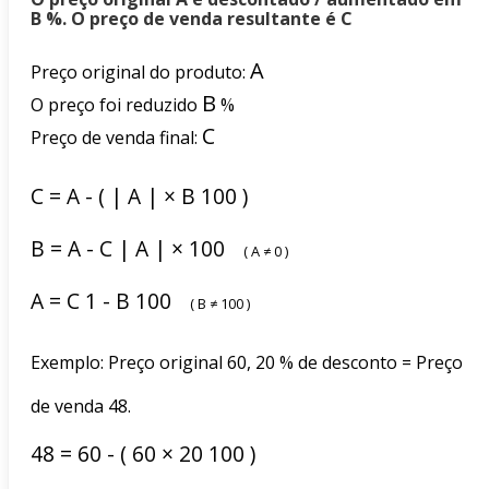
B %. O preço de venda resultante é C
A
Preço original do produto:
B
O preço foi reduzido
%
C
Preço de venda final:
C
=
A
-
(
|
A
|
×
B
100
)
B
=
A
-
C
|
A
|
×
100
(
A
≠
0
)
A
=
C
1
-
B
100
(
B
≠
100
)
Exemplo: Preço original 60, 20 % de desconto = Preço
de venda 48.
48
=
60
-
(
60
×
20
100
)