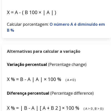
X
=
A
-
(
B
100
×
|
A
|
)
Calcular porcentagem:
O número A é diminuído em
B %
Alternativas para calcular a variação
Variação percentual
(Percentage change)
X
%
=
B
-
A
|
A
|
×
100
%
(
A
≠
0
)
Diferença percentual
(Percentage difference)
X
%
=
|
B
-
A
|
[
A
+
B
2
]
×
100
%
(
A
>
0
,
B
>
0
)