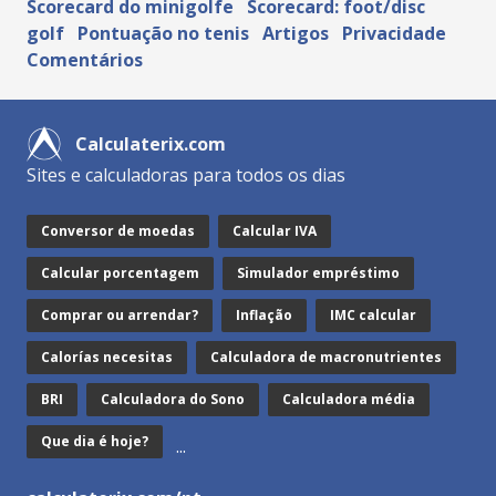
Scorecard do minigolfe
Scorecard: foot/disc
golf
Pontuação no tenis
Artigos
Privacidade
Comentários
Calculaterix.com
Sites e calculadoras para todos os dias
Conversor de moedas
Calcular IVA
Calcular porcentagem
Simulador empréstimo
Comprar ou arrendar?
Inflação
IMC calcular
Calorías necesitas
Calculadora de macronutrientes
BRI
Calculadora do Sono
Calculadora média
Que dia é hoje?
...