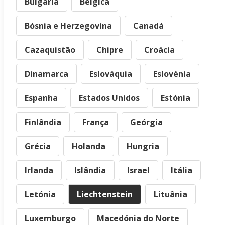
Bulgária
Bélgica
Bósnia e Herzegovina
Canadá
Cazaquistão
Chipre
Croácia
Dinamarca
Eslováquia
Eslovénia
Espanha
Estados Unidos
Estónia
Finlândia
França
Geórgia
Grécia
Holanda
Hungria
Irlanda
Islândia
Israel
Itália
Letónia
Liechtenstein
Lituânia
Luxemburgo
Macedónia do Norte