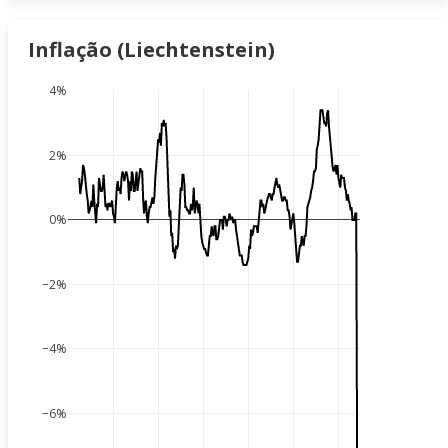
Inflação (Liechtenstein)
4%
2%
0%
−2%
−4%
−6%