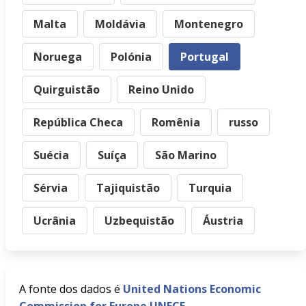
Malta
Moldávia
Montenegro
Noruega
Polónia
Portugal
Quirguistão
Reino Unido
República Checa
Romênia
russo
Suécia
Suíça
São Marino
Sérvia
Tajiquistão
Turquia
Ucrânia
Uzbequistão
Áustria
A fonte dos dados é
United Nations Economic