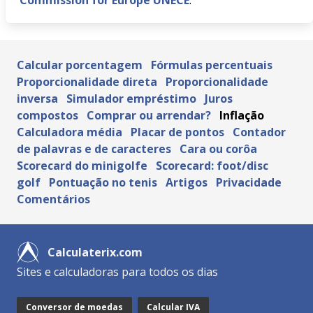
Commission for Europe UNECE
.
Calcular porcentagem
Fórmulas percentuais
Proporcionalidade direta
Proporcionalidade
inversa
Simulador empréstimo
Juros
compostos
Comprar ou arrendar?
Inflação
Calculadora média
Placar de pontos
Contador
de palavras e de caracteres
Cara ou corôa
Scorecard do minigolfe
Scorecard: foot/disc
golf
Pontuação no tenis
Artigos
Privacidade
Comentários
Calculaterix.com
Sites e calculadoras para todos os dias
Conversor de moedas
Calcular IVA