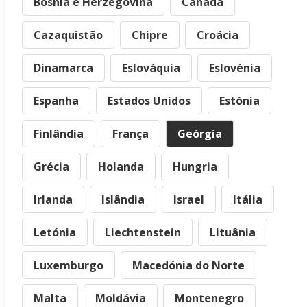
Bósnia e Herzegovina
Canadá
Cazaquistão
Chipre
Croácia
Dinamarca
Eslováquia
Eslovénia
Espanha
Estados Unidos
Estónia
Finlândia
França
Geórgia
Grécia
Holanda
Hungria
Irlanda
Islândia
Israel
Itália
Letónia
Liechtenstein
Lituânia
Luxemburgo
Macedónia do Norte
Malta
Moldávia
Montenegro