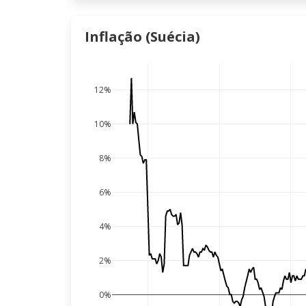
Inflação (Suécia)
12%
10%
8%
6%
4%
2%
0%