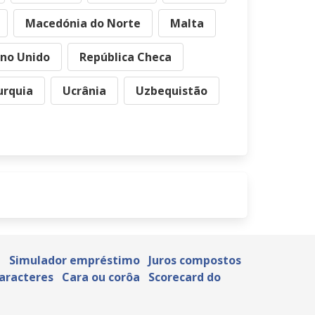
Macedónia do Norte
Malta
ino Unido
República Checa
urquia
Ucrânia
Uzbequistão
a
Simulador empréstimo
Juros compostos
caracteres
Cara ou corôa
Scorecard do