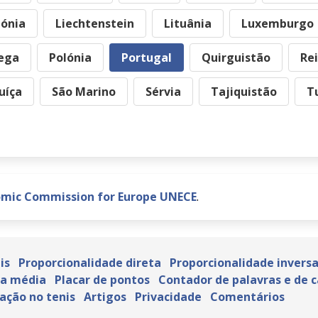
tónia
Liechtenstein
Lituânia
Luxemburgo
ega
Polónia
Portugal
Quirguistão
Re
uíça
São Marino
Sérvia
Tajiquistão
T
omic Commission for Europe UNECE
.
is
Proporcionalidade direta
Proporcionalidade invers
ra média
Placar de pontos
Contador de palavras e de 
ação no tenis
Artigos
Privacidade
Comentários