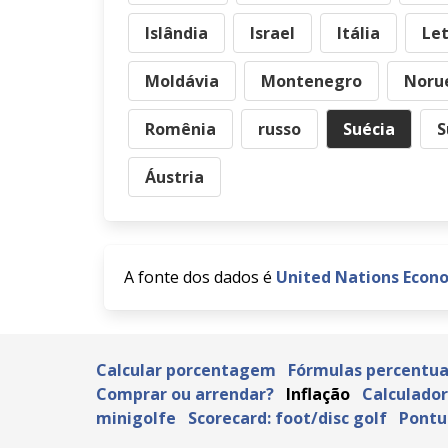
Islândia
Israel
Itália
Le
Moldávia
Montenegro
Noru
Romênia
russo
Suécia
S
Áustria
A fonte dos dados é
United Nations Econ
Calcular porcentagem
Fórmulas percentua
Comprar ou arrendar?
Inflação
Calculado
minigolfe
Scorecard: foot/disc golf
Pontu