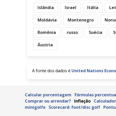
Islândia
Israel
Itália
Le
Moldávia
Montenegro
Noru
Romênia
russo
Suécia
S
Áustria
A fonte dos dados é
United Nations Econ
Calcular porcentagem
Fórmulas percentua
Comprar ou arrendar?
Inflação
Calculado
minigolfe
Scorecard: foot/disc golf
Pontu