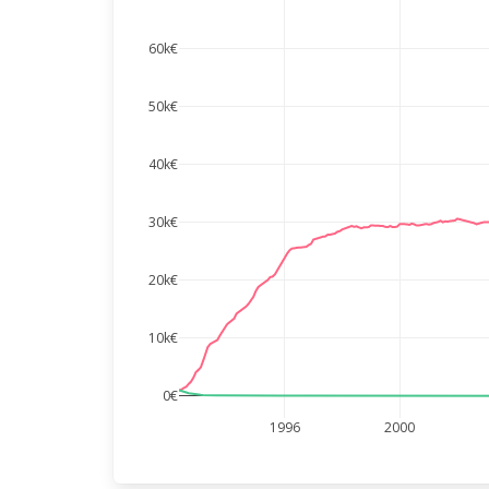
60k€
50k€
40k€
30k€
20k€
10k€
0€
1996
2000