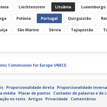
tónia
Liechtenstein
Lituânia
Luxemburgo
ega
Polónia
Portugal
Quirguistão
Re
uíça
São Marino
Sérvia
Tajiquistão
T
omic Commission for Europe UNECE
.
is
Proporcionalidade direta
Proporcionalidade invers
ra média
Placar de pontos
Contador de palavras e de 
ação no tenis
Artigos
Privacidade
Comentários