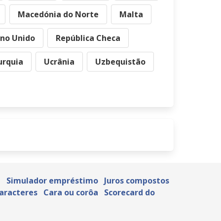
Macedónia do Norte
Malta
ino Unido
República Checa
urquia
Ucrânia
Uzbequistão
a
Simulador empréstimo
Juros compostos
caracteres
Cara ou corôa
Scorecard do